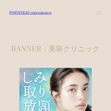
内
容
PORTFOLIO chiexdesign
を
ス
キ
ッ
プ
BANNER：美容クリニック