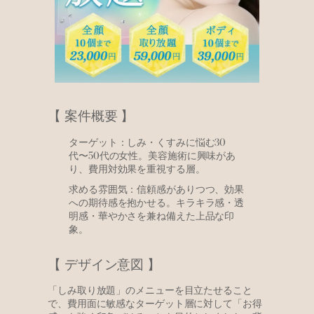
【 案件概要 】
ターゲット：しみ・くすみに悩む30
代〜50代の女性。美容施術に興味があ
り、費用対効果を重視する層。
求める雰囲気：信頼感がありつつ、効果
への期待感を抱かせる。キラキラ感・透
明感・華やかさを兼ね備えた上品な印
象。
【 デザイン意図 】
「しみ取り放題」のメニューを目立たせること
で、費用面に敏感なターゲット層に対して「お得