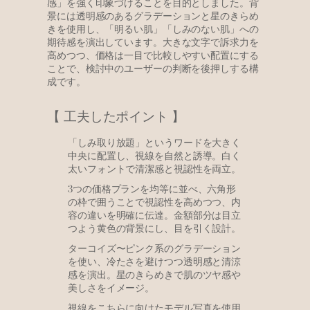
感」を強く印象づけることを目的としました。背
景には透明感のあるグラデーションと星のきらめ
きを使用し、「明るい肌」「しみのない肌」への
期待感を演出しています。大きな文字で訴求力を
高めつつ、価格は一目で比較しやすい配置にする
ことで、検討中のユーザーの判断を後押しする構
成です。
【 工夫したポイント 】
「しみ取り放題」というワードを大きく
中央に配置し、視線を自然と誘導。白く
太いフォントで清潔感と視認性を両立。
3つの価格プランを均等に並べ、六角形
の枠で囲うことで視認性を高めつつ、内
容の違いを明確に伝達。金額部分は目立
つよう黄色の背景にし、目を引く設計。
ターコイズ〜ピンク系のグラデーション
を使い、冷たさを避けつつ透明感と清涼
感を演出。星のきらめきで肌のツヤ感や
美しさをイメージ。
視線をこちらに向けたモデル写真を使用