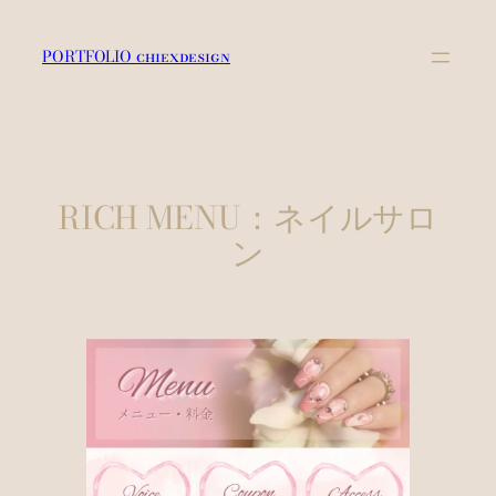
内
容
PORTFOLIO chiexdesign
を
ス
キ
ッ
プ
RICH MENU：ネイルサロ
ン