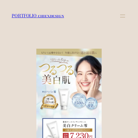
内
容
PORTFOLIO chiexdesign
を
ス
キ
ッ
プ