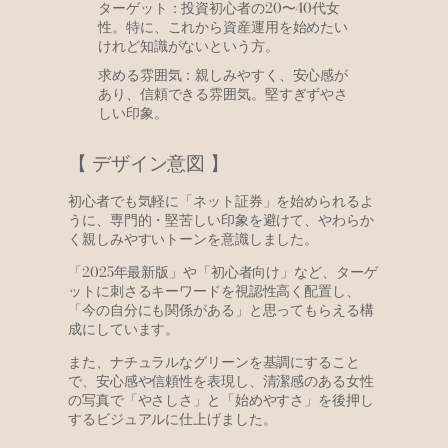
ターゲット：投資初心者の20〜40代女
性。特に、これから資産運用を始めたい
けれど知識がないという方。
求める雰囲気：親しみやすく、安心感が
あり、信頼できる雰囲気。堅すぎずやさ
しい印象。
【 デザイン意図 】
初心者でも気軽に「ネット証券」を始められるよ
うに、専門的・堅苦しい印象を避けて、やわらか
く親しみやすいトーンを意識しました。
「2025年最新版」や「初心者向け」など、ターゲ
ットに刺さるキーワードを視認性高く配置し、
「今の自分にも関係がある」と思ってもらえる構
成にしています。
また、ナチュラルなグリーンを基調にすること
で、安心感や信頼性を表現し、清潔感のある女性
の写真で「やさしさ」と「始めやすさ」を後押し
するビジュアルに仕上げました。