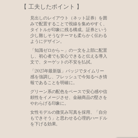
【 工夫したポイント 】
見出しのレイアウト（ネット証券）を囲
みで配置することで視線を集めやすく、
タイトルが印象に残る構成。証券という
少し難しそうなテーマも柔らかく伝わる
ようにデザイン。
「知識ゼロから～」の一文を上部に配置
し、初心者でも安心できると伝える導入
文で、ターゲットの不安を払拭。
「2025年最新版」バッジでタイムリー
感を強調し、フレッシュで今知るべき情
報であることを明確に。
グリーン系の配色をベースで安心感や信
頼性をイメージさせ、金融商品の堅さを
やわらげる印象に。
女性モデルの微笑み写真を採用、「自分
もできそう」と思わせる心理的ハードル
を下げる効果。