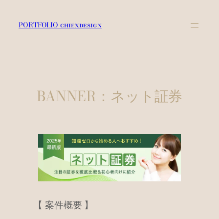
内
容
PORTFOLIO chiexdesign
を
ス
キ
ッ
プ
BANNER：ネット証券
【 案件概要 】