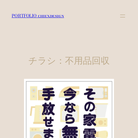
内
容
PORTFOLIO chiexdesign
を
ス
キ
ッ
プ
チラシ：不用品回収