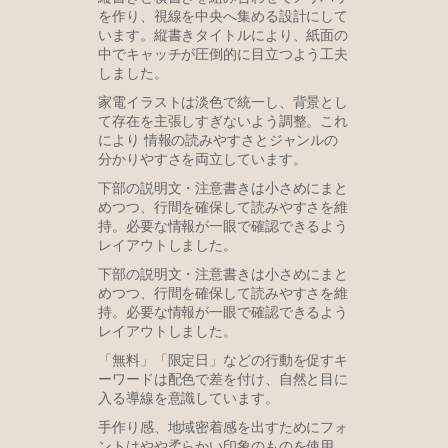
を作り、視線を中央へ集める設計にして
います。縦書きタイトルにより、紙面の
中でキャッチが圧倒的に目立つよう工夫
しました。
家電イラストは淡色で統一し、背景とし
て存在を主張しすぎないよう調整。これ
により 情報の読みやすさとジャンルの
分かりやすさを両立しています。
下部の説明文・注意書きは小さめにまと
めつつ、行間を確保して読みやすさを維
持。必要な情報が一眼で確認できるよう
レイアウトしました。
下部の説明文・注意書きは小さめにまと
めつつ、行間を確保して読みやすさを維
持。必要な情報が一眼で確認できるよう
レイアウトしました。
「無料」「限定日」などの行動を促すキ
ーワードは配色で差を付け、自然と目に
入る導線を意識しています。
手作り感、地域密着感を出すためにフォ
ントはやや柔らかい印象のものを使用