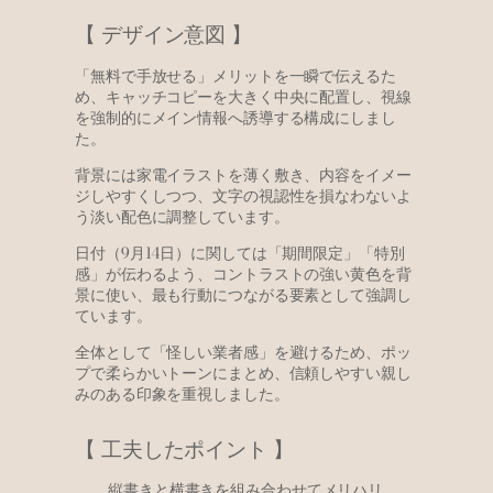
【 デザイン意図 】
「無料で手放せる」メリットを一瞬で伝えるた
め、キャッチコピーを大きく中央に配置し、視線
を強制的にメイン情報へ誘導する構成にしまし
た。
背景には家電イラストを薄く敷き、内容をイメー
ジしやすくしつつ、文字の視認性を損なわないよ
う淡い配色に調整しています。
日付（9月14日）に関しては「期間限定」「特別
感」が伝わるよう、コントラストの強い黄色を背
景に使い、最も行動につながる要素として強調し
ています。
全体として「怪しい業者感」を避けるため、ポッ
プで柔らかいトーンにまとめ、信頼しやすい親し
みのある印象を重視しました。
【 工夫したポイント 】
縦書きと横書きを組み合わせてメリハリ