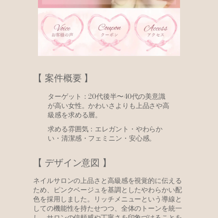
【 案件概要 】
ターゲット：20代後半〜40代の美意識
が高い女性。かわいさよりも上品さや高
級感を求める層。
求める雰囲気：エレガント・やわらか
い・清潔感・フェミニン・安心感。
【 デザイン意図 】
ネイルサロンの上品さと高級感を視覚的に伝える
ため、ピンクベージュを基調としたやわらかい配
色を採用しました。リッチメニューという導線と
しての機能性を持たせつつ、全体のトーンを統一
し、サロンの信頼感や丁寧さを印象づけることを