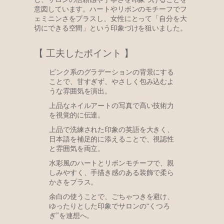
意図しています。ハートやリボンのモチーフでフ
ェミニンさをプラスし、女性にとって「自分を大
切にできる空間」という印象づけを狙いました。
【 工夫したポイント 】
ピンク系のグラデーションの背景にする
ことで、甘すぎず、やさしく包み込むよ
うな雰囲気を演出。
上品なネイルアートの写真で高い技術力
を視覚的に伝達。
上品で洗練された印象の英語を大きく、
日本語を補足的に添えることで、視認性
と雰囲気を両立。
水彩風のハートとリボンモチーフで、親
しみやすく、手描き感のある装飾で柔ら
かさをプラス。
余白の使うことで、ごちゃつきを避け、
ゆったりとした印象でサロンの“くつろ
ぎ”を連想へ。